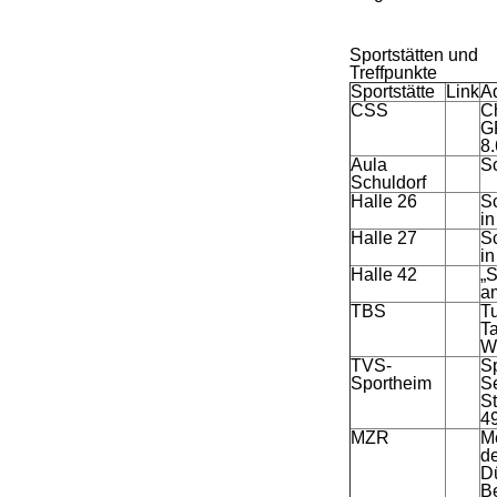
Sportstätten und
Treffpunkte
Sportstätte
Link
A
CSS
Ch
G
8
Aula
S
Schuldorf
Halle 26
Sc
in
Halle 27
Sc
in
Halle 42
„S
a
TBS
Tu
T
W
TVS-
S
Sportheim
S
S
4
MZR
M
de
D
B