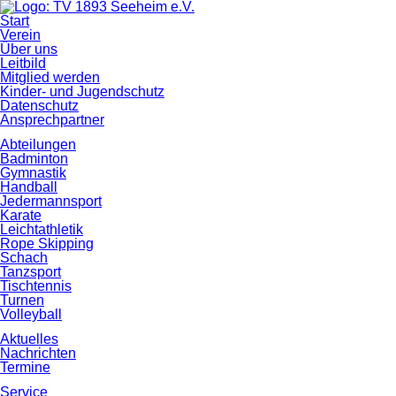
Navigation
Start
überspringen
Verein
Über uns
Leitbild
Mitglied werden
Kinder- und Jugendschutz
Datenschutz
Ansprechpartner
Abteilungen
Badminton
Gymnastik
Handball
Jedermannsport
Karate
Leichtathletik
Rope Skipping
Schach
Tanzsport
Tischtennis
Turnen
Volleyball
Aktuelles
Nachrichten
Termine
Service