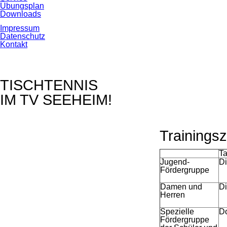
Übungsplan
Downloads
Navigation
Impressum
überspringen
Datenschutz
Kontakt
TISCHTENNIS
IM TV SEEHEIM!
Trainingsz
T
Jugend-
Di
Fördergruppe
Damen und
Di
Herren
Spezielle
D
Fördergruppe