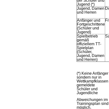
der Schüler und
Jugend (*)
Jugend, Damen
D
und Herren
Anfänger und
Fr
Fortgeschrittene
(Schüler und
Jugend)
Spielbetrieb
S
gemäß
offiziellem TT-
Spielplan
(Schüler,
Jugend, Damen
und Herren)
(*) Keine Anfänger
sondern nur in
Wettkampfklassen
gemeldete
Schüler und
Jugendliche
Abweichungen im
Trainingsplan sind
möglich.