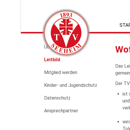
Navigation
überspringen
STA
Navigation
Wof
Über uns
überspringen
Leitbild
Das Lei
Mitglied werden
gemein
Der TV
Kinder- und Jugendschutz
ist
Datenschutz
und
ver
Ansprechpartner
wir
Tol