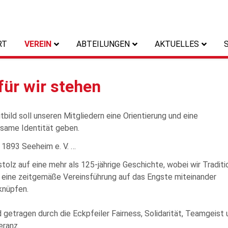
RT
VEREIN
ABTEILUNGEN
AKTUELLES
ÜBER UNS
BADMINTON
NACHRICHTEN
ür wir stehen
LEITBILD
GYMNASTIK
TERMINE
MITGLIED WERDEN
HANDBALL
tbild soll unseren Mitgliedern eine Orientierung und eine
KINDER- UND
JEDERMANNSPORT
same Identität geben.
JUGENDSCHUTZ
KARATE
 1893 Seeheim e. V. …
DATENSCHUTZ
 stolz auf eine mehr als 125-jährige Geschichte, wobei wir Traditi
LEICHTATHLETIK
ANSPRECHPARTNER
 eine zeitgemäße Vereinsführung auf das Engste miteinander
ROPE SKIPPING
knüpfen.
SCHACH
d getragen durch die Eckpfeiler Fairness, Solidarität, Teamgeist
eranz.
TANZSPORT