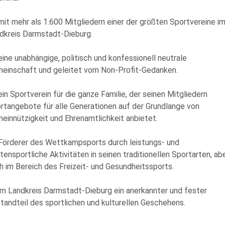
TISCHTENNIS
 mit mehr als 1.600 Mitgliedern einer der größten Sportvereine i
dkreis Darmstadt-Dieburg.
TURNEN
 eine unabhängige, politisch und konfessionell neutrale
VOLLEYBALL
einschaft und geleitet vom Non-Profit-Gedanken.
 ein Sportverein für die ganze Familie, der seinen Mitgliedern
rtangebote für alle Generationen auf der Grundlange von
einnützigkeit und Ehrenamtlichkeit anbietet.
 Förderer des Wettkampsports durch leistungs- und
itensportliche Aktivitäten in seinen traditionellen Sportarten, ab
h im Bereich des Freizeit- und Gesundheitssports.
 im Landkreis Darmstadt-Dieburg ein anerkannter und fester
tandteil des sportlichen und kulturellen Geschehens.