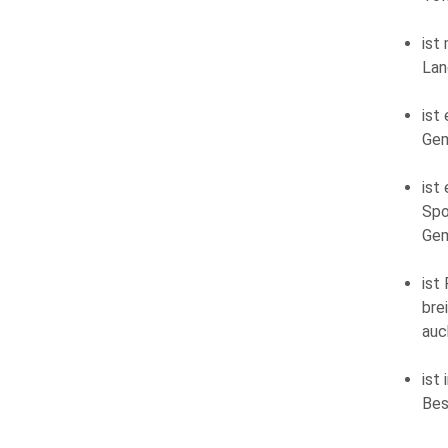
ist
Lan
ist
Gem
ist
Spo
Gem
ist
bre
auc
ist
Bes