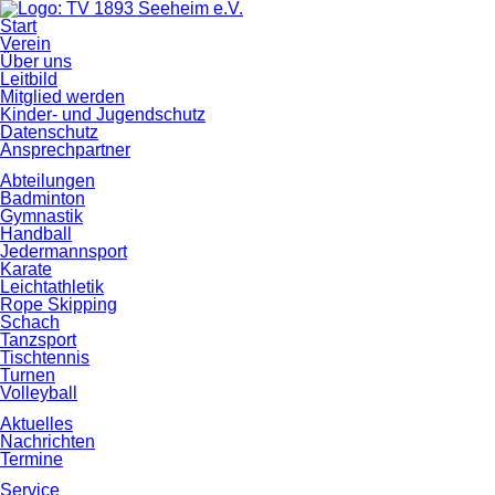
Navigation
Start
überspringen
Verein
Über uns
Leitbild
Mitglied werden
Kinder- und Jugendschutz
Datenschutz
Ansprechpartner
Abteilungen
Badminton
Gymnastik
Handball
Jedermannsport
Karate
Leichtathletik
Rope Skipping
Schach
Tanzsport
Tischtennis
Turnen
Volleyball
Aktuelles
Nachrichten
Termine
Service