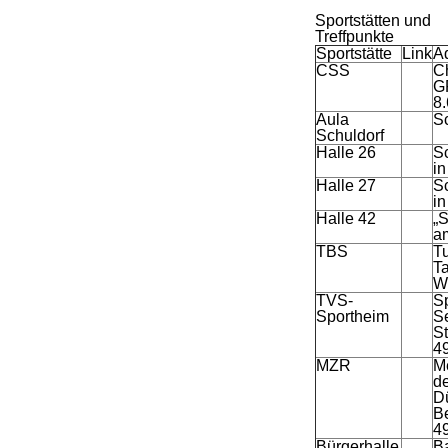
Sportstätten und
Treffpunkte
Sportstätte
Link
A
CSS
Ch
G
8
Aula
S
Schuldorf
Halle 26
Sc
in
Halle 27
Sc
in
Halle 42
„S
a
TBS
Tu
T
W
TVS-
S
Sportheim
S
S
4
MZR
M
de
D
B
4
Bürgerhalle
B