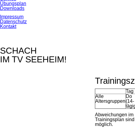
Übungsplan
Downloads
Navigation
Impressum
überspringen
Datenschutz
Kontakt
SCHACH
IM TV SEEHEIM!
Trainingsz
Tag
Alle
Do
Altersgruppen
(14-
tägi
Abweichungen im
Trainingsplan sind
möglich.